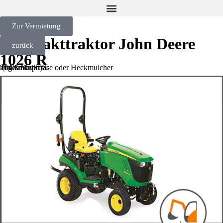
Zur Vermietung
Kompakttraktor John Deere
zurück
1026 R
mit Umkehrfräse oder Heckmulcher
Tagesmietpreis:
204 €
(inkl. MwSt)