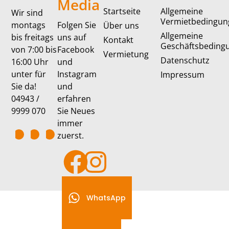
Media
Startseite
Allgemeine
Wir sind
Vermietbedingun
montags
Folgen Sie
Über uns
Allgemeine
bis freitags
uns auf
Kontakt
Geschäftsbeding
von 7:00 bis
Facebook
Vermietung
Datenschutz
16:00 Uhr
und
unter für
Instagram
Impressum
Sie da!
und
04943 /
erfahren
9999 070
Sie Neues
immer
zuerst.
WhatsApp